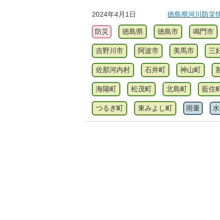
2024年4月1日
徳島県河川防災
防災
徳島県
徳島市
鳴門市
吉野川市
阿波市
美馬市
三
佐那河内村
石井町
神山町
海陽町
松茂町
北島町
藍住
つるぎ町
東みよし町
雨量
水