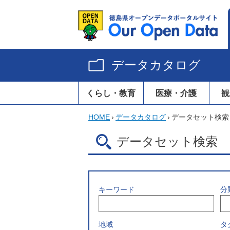
データカタログ
くらし・教育
医療・介護
観
HOME
›
データカタログ
›
データセット検索
データセット検索
キーワード
分
地域
タ