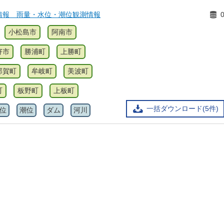
情報 雨量・水位・潮位観測情報
小松島市
阿南市
好市
勝浦町
上勝町
那賀町
牟岐町
美波町
町
板野町
上板町
一括ダウンロード(5件)
位
潮位
ダム
河川