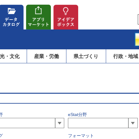
光・文化
産業・労働
県土づくり
行政・地域
野
eStat分野
グ
フォーマット