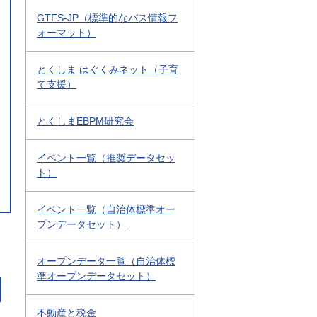
GTFS-JP（標準的なバス情報フ
ォーマット）
とくしま はぐくみネット（子育
て支援）
とくしまEBPM研究会
イベント一覧（推奨データセッ
ト）
イベント一覧（自治体標準オー
プンデータセット）
オープンデータ一覧（自治体標
準オープンデータセット）
不動産と税金