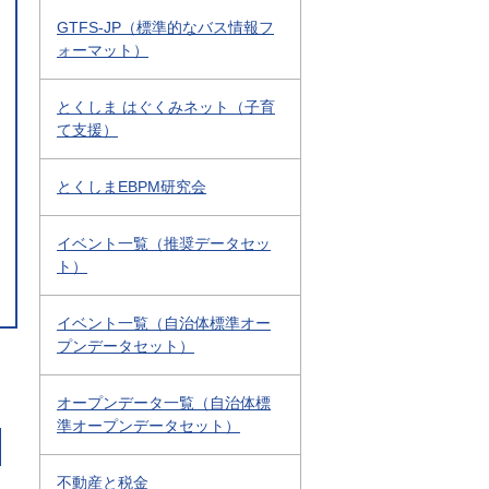
GTFS-JP（標準的なバス情報フ
ォーマット）
とくしま はぐくみネット（子育
て支援）
とくしまEBPM研究会
イベント一覧（推奨データセッ
ト）
イベント一覧（自治体標準オー
プンデータセット）
オープンデータ一覧（自治体標
準オープンデータセット）
不動産と税金