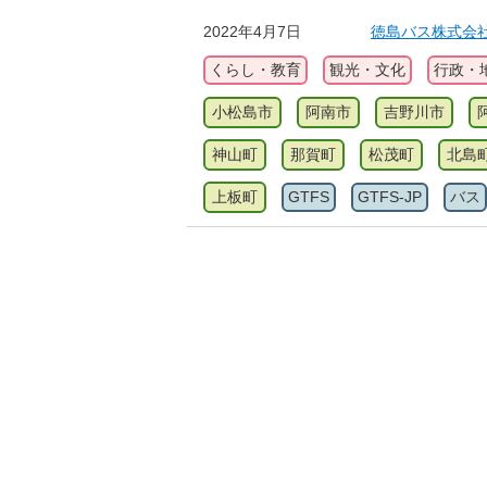
2022年4月7日
徳島バス株式会社(G
くらし・教育
観光・文化
行政・
小松島市
阿南市
吉野川市
神山町
那賀町
松茂町
北島
上板町
GTFS
GTFS-JP
バス