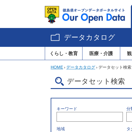
データカタログ
くらし・教育
医療・介護
観
HOME
›
データカタログ
›
データセット検索
データセット検索
キーワード
分
地域
タ