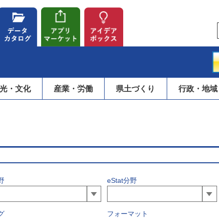
光・文化
産業・労働
県土づくり
行政・地域
野
eStat分野
グ
フォーマット