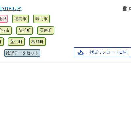
TFS-JP)
地域
徳島市
鳴門市
阿波市
勝浦町
石井町
町
藍住町
板野町
一括ダウンロード(1件)
推奨データセット