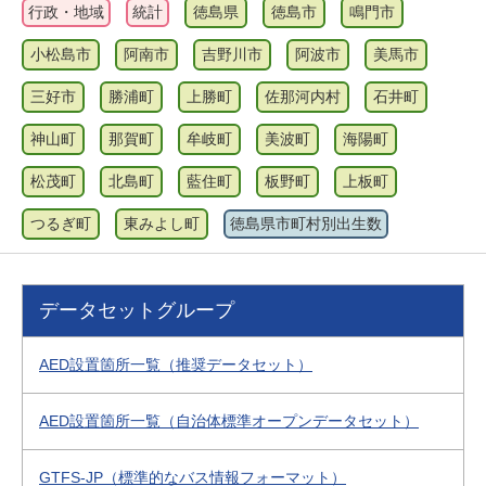
行政・地域
統計
徳島県
徳島市
鳴門市
小松島市
阿南市
吉野川市
阿波市
美馬市
三好市
勝浦町
上勝町
佐那河内村
石井町
神山町
那賀町
牟岐町
美波町
海陽町
松茂町
北島町
藍住町
板野町
上板町
つるぎ町
東みよし町
徳島県市町村別出生数
データセットグループ
AED設置箇所一覧（推奨データセット）
AED設置箇所一覧（自治体標準オープンデータセット）
GTFS-JP（標準的なバス情報フォーマット）