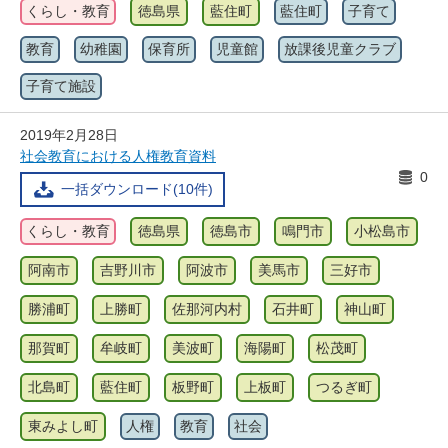
くらし・教育
徳島県
藍住町
藍住町
子育て
教育
幼稚園
保育所
児童館
放課後児童クラブ
子育て施設
2019年2月28日
社会教育における人権教育資料
0
一括ダウンロード(10件)
くらし・教育
徳島県
徳島市
鳴門市
小松島市
阿南市
吉野川市
阿波市
美馬市
三好市
勝浦町
上勝町
佐那河内村
石井町
神山町
那賀町
牟岐町
美波町
海陽町
松茂町
北島町
藍住町
板野町
上板町
つるぎ町
東みよし町
人権
教育
社会