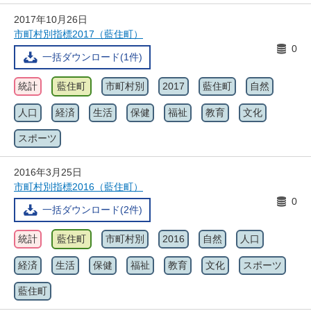
2017年10月26日
市町村別指標2017（藍住町）
0
一括ダウンロード(1件)
統計
藍住町
市町村別
2017
藍住町
自然
人口
経済
生活
保健
福祉
教育
文化
スポーツ
2016年3月25日
市町村別指標2016（藍住町）
0
一括ダウンロード(2件)
統計
藍住町
市町村別
2016
自然
人口
経済
生活
保健
福祉
教育
文化
スポーツ
藍住町