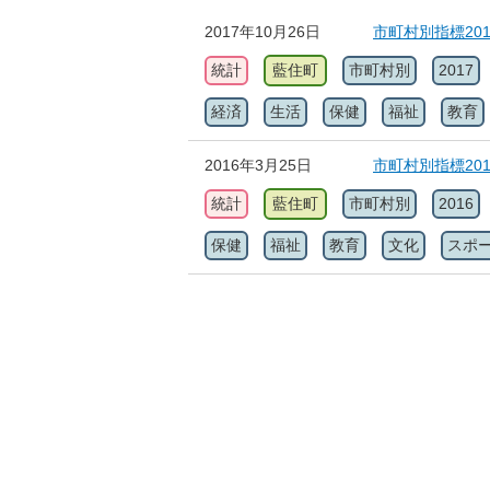
2017年10月26日
市町村別指標20
統計
藍住町
市町村別
2017
経済
生活
保健
福祉
教育
2016年3月25日
市町村別指標20
統計
藍住町
市町村別
2016
保健
福祉
教育
文化
スポ