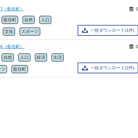
17（藍住町）
藍住町
自然
人口
一括ダウンロード(1件)
文化
スポーツ
16（藍住町）
自然
人口
経済
生活
一括ダウンロード(2件)
ーツ
藍住町