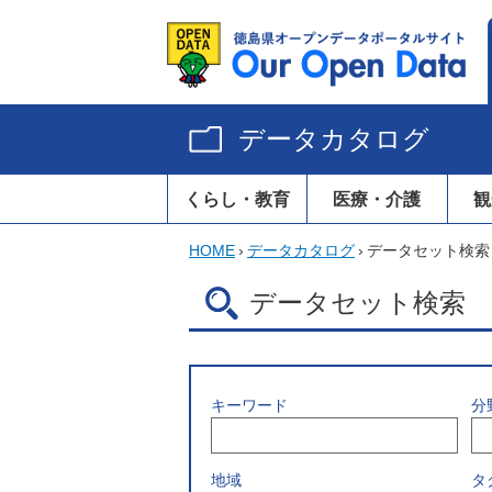
データカタログ
くらし・教育
医療・介護
観
HOME
›
データカタログ
›
データセット検索
データセット検索
キーワード
分
地域
タ