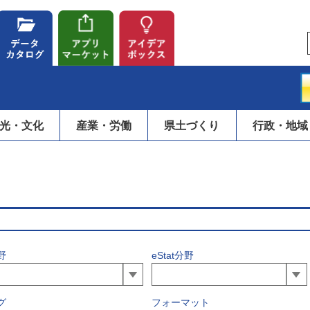
光・文化
産業・労働
県土づくり
行政・地域
野
eStat分野
グ
フォーマット