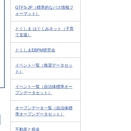
GTFS-JP（標準的なバス情報フ
ォーマット）
とくしま はぐくみネット（子育
て支援）
とくしまEBPM研究会
イベント一覧（推奨データセッ
ト）
イベント一覧（自治体標準オー
プンデータセット）
オープンデータ一覧（自治体標
準オープンデータセット）
不動産と税金