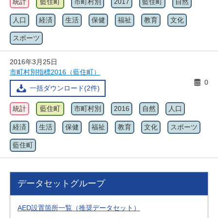
統計
藍住町
市町村別
2017
藍住町
自然
人口
経済
生活
保健
福祉
教育
文化
スポーツ
2016年3月25日
市町村別指標2016（藍住町）
0
一括ダウンロード(2件)
統計
藍住町
市町村別
2016
自然
人口
経済
生活
保健
福祉
教育
文化
スポーツ
藍住町
データセットグループ
AED設置箇所一覧（推奨データセット）