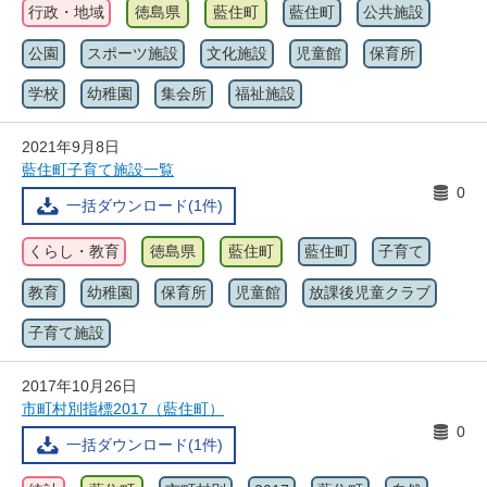
行政・地域
徳島県
藍住町
藍住町
公共施設
公園
スポーツ施設
文化施設
児童館
保育所
学校
幼稚園
集会所
福祉施設
2021年9月8日
藍住町子育て施設一覧
0
一括ダウンロード(1件)
くらし・教育
徳島県
藍住町
藍住町
子育て
教育
幼稚園
保育所
児童館
放課後児童クラブ
子育て施設
2017年10月26日
市町村別指標2017（藍住町）
0
一括ダウンロード(1件)