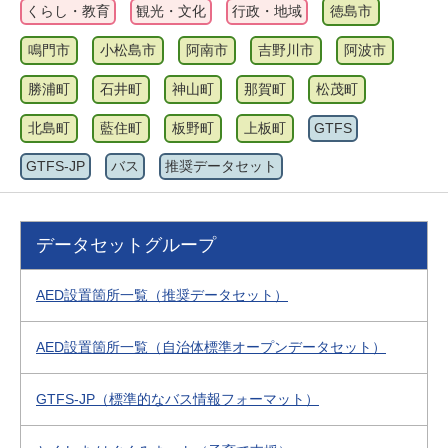
くらし・教育
観光・文化
行政・地域
徳島市
鳴門市
小松島市
阿南市
吉野川市
阿波市
勝浦町
石井町
神山町
那賀町
松茂町
北島町
藍住町
板野町
上板町
GTFS
GTFS-JP
バス
推奨データセット
データセットグループ
AED設置箇所一覧（推奨データセット）
AED設置箇所一覧（自治体標準オープンデータセット）
GTFS-JP（標準的なバス情報フォーマット）