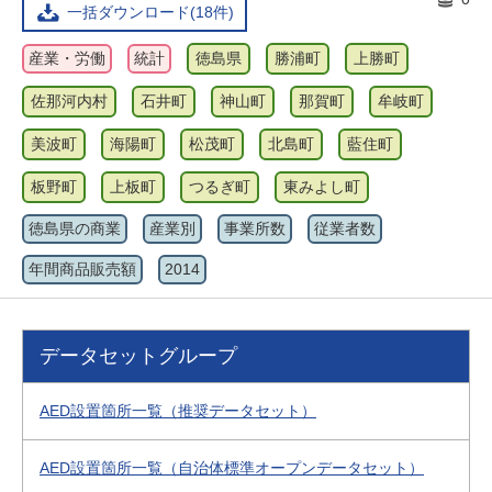
一括ダウンロード(18件)
産業・労働
統計
徳島県
勝浦町
上勝町
佐那河内村
石井町
神山町
那賀町
牟岐町
美波町
海陽町
松茂町
北島町
藍住町
板野町
上板町
つるぎ町
東みよし町
徳島県の商業
産業別
事業所数
従業者数
年間商品販売額
2014
データセットグループ
AED設置箇所一覧（推奨データセット）
AED設置箇所一覧（自治体標準オープンデータセット）