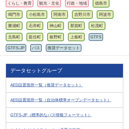
くらし・教育
観光・文化
行政・地域
徳島市
鳴門市
小松島市
阿南市
吉野川市
阿波市
勝浦町
石井町
神山町
那賀町
松茂町
北島町
藍住町
板野町
上板町
GTFS
GTFS-JP
バス
推奨データセット
データセットグループ
AED設置箇所一覧（推奨データセット）
AED設置箇所一覧（自治体標準オープンデータセット）
GTFS-JP（標準的なバス情報フォーマット）