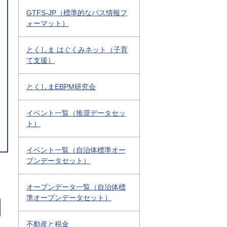
GTFS-JP（標準的なバス情報フ
ォーマット）
とくしま はぐくみネット（子育
て支援）
とくしまEBPM研究会
イベント一覧（推奨データセッ
ト）
イベント一覧（自治体標準オー
プンデータセット）
オープンデータ一覧（自治体標
準オープンデータセット）
不動産と税金