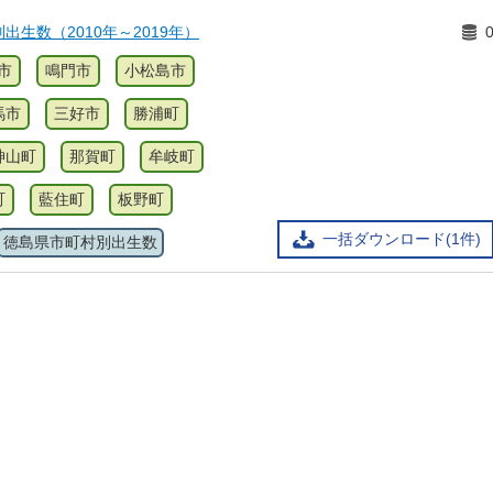
出生数（2010年～2019年）
市
鳴門市
小松島市
馬市
三好市
勝浦町
神山町
那賀町
牟岐町
町
藍住町
板野町
一括ダウンロード(1件)
徳島県市町村別出生数