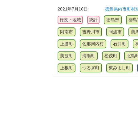
2021年7月16日
徳島県内市町村別
行政・地域
統計
徳島県
徳島
阿南市
吉野川市
阿波市
美
上勝町
佐那河内村
石井町
美波町
海陽町
松茂町
北島
上板町
つるぎ町
東みよし町