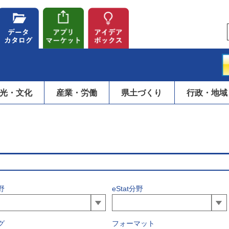
光・文化
産業・労働
県土づくり
行政・地域
野
eStat分野
グ
フォーマット