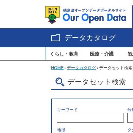
データカタログ
くらし・教育
医療・介護
観
HOME
›
データカタログ
›
データセット検索
データセット検索
キーワード
分
地域
タ