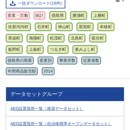
一括ダウンロード(18件)
産業・労働
統計
徳島県
勝浦町
上勝町
佐那河内村
石井町
神山町
那賀町
牟岐町
美波町
海陽町
松茂町
北島町
藍住町
板野町
上板町
つるぎ町
東みよし町
徳島県の商業
産業別
事業所数
従業者数
年間商品販売額
2014
データセットグループ
AED設置箇所一覧（推奨データセット）
AED設置箇所一覧（自治体標準オープンデータセット）