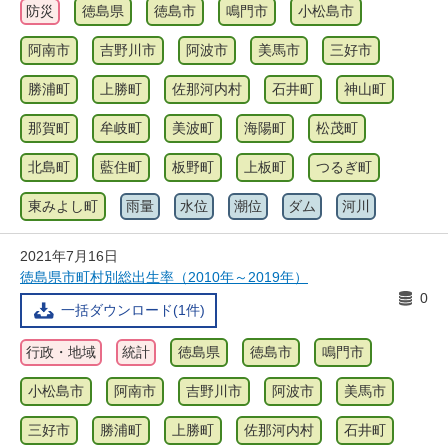
防災
徳島県
徳島市
鳴門市
小松島市
阿南市
吉野川市
阿波市
美馬市
三好市
勝浦町
上勝町
佐那河内村
石井町
神山町
那賀町
牟岐町
美波町
海陽町
松茂町
北島町
藍住町
板野町
上板町
つるぎ町
東みよし町
雨量
水位
潮位
ダム
河川
2021年7月16日
徳島県市町村別総出生率（2010年～2019年）
0
一括ダウンロード(1件)
行政・地域
統計
徳島県
徳島市
鳴門市
小松島市
阿南市
吉野川市
阿波市
美馬市
三好市
勝浦町
上勝町
佐那河内村
石井町