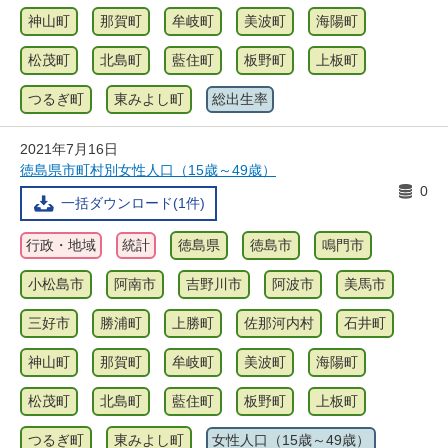
神山町
那賀町
牟岐町
美波町
海陽町
松茂町
北島町
藍住町
板野町
上板町
つるぎ町
東みよし町
総出生率
2021年7月16日
徳島県市町村別女性人口（15歳～49歳）
0
一括ダウンロード(1件)
行政・地域
統計
徳島県
徳島市
鳴門市
小松島市
阿南市
吉野川市
阿波市
美馬市
三好市
勝浦町
上勝町
佐那河内村
石井町
神山町
那賀町
牟岐町
美波町
海陽町
松茂町
北島町
藍住町
板野町
上板町
つるぎ町
東みよし町
女性人口（15歳～49歳）