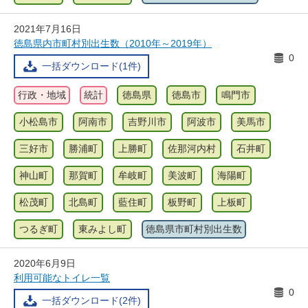
2021年7月16日
徳島県内市町村別出生数（2010年～2019年）
0
一括ダウンロード(1件)
行政・地域
統計
徳島県
徳島市
鳴門市
小松島市
阿南市
吉野川市
阿波市
美馬市
三好市
勝浦町
上勝町
佐那河内村
石井町
神山町
那賀町
牟岐町
美波町
海陽町
松茂町
北島町
藍住町
板野町
上板町
つるぎ町
東みよし町
徳島県市町村別出生数
2020年6月9日
利用可能なトイレ一覧
0
一括ダウンロード(2件)