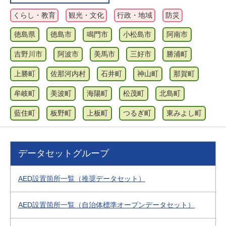
くらし・教育
観光・文化
行政・地域
防災
徳島県
徳島市
鳴門市
小松島市
阿南市
吉野川市
阿波市
美馬市
三好市
勝浦町
上勝町
佐那河内村
石井町
神山町
那賀町
牟岐町
美波町
海陽町
松茂町
北島町
藍住町
板野町
上板町
つるぎ町
東みよし町
データセットグループ
AED設置箇所一覧（推奨データセット）
AED設置箇所一覧（自治体標準オープンデータセット）