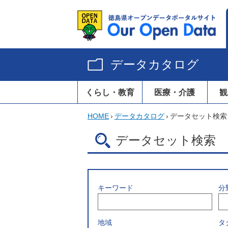
データカタログ
くらし・教育
医療・介護
観
HOME
›
データカタログ
›
データセット検索
データセット検索
キーワード
分
地域
タ