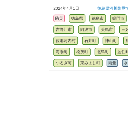
2024年4月1日
徳島県河川防災
防災
徳島県
徳島市
鳴門市
吉野川市
阿波市
美馬市
三
佐那河内村
石井町
神山町
海陽町
松茂町
北島町
藍住
つるぎ町
東みよし町
雨量
水