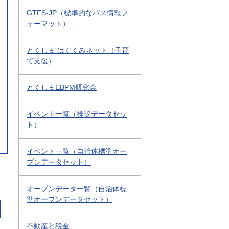
GTFS-JP（標準的なバス情報フ
ォーマット）
とくしま はぐくみネット（子育
て支援）
とくしまEBPM研究会
イベント一覧（推奨データセッ
ト）
イベント一覧（自治体標準オー
プンデータセット）
オープンデータ一覧（自治体標
準オープンデータセット）
不動産と税金