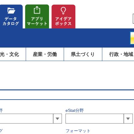
光・文化
産業・労働
県土づくり
行政・地域
野
eStat分野
グ
フォーマット