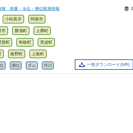
情報 雨量・水位・潮位観測情報
小松島市
阿南市
好市
勝浦町
上勝町
那賀町
牟岐町
美波町
町
板野町
上板町
一括ダウンロード(5件)
位
潮位
ダム
河川