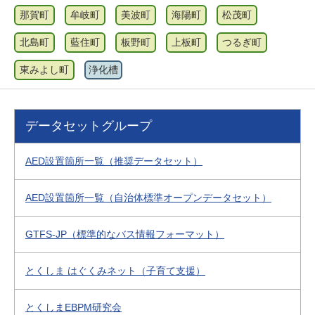
那賀町
牟岐町
美波町
海陽町
松茂町
北島町
藍住町
板野町
上板町
つるぎ町
東みよし町
浄化槽
データセットグループ
AED設置箇所一覧（推奨データセット）
AED設置箇所一覧（自治体標準オープンデータセット）
GTFS-JP（標準的なバス情報フォーマット）
とくしま はぐくみネット（子育て支援）
とくしまEBPM研究会