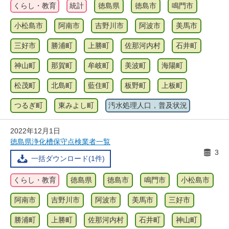
くらし・教育
統計
徳島県
徳島市
鳴門市
小松島市
阿南市
吉野川市
阿波市
美馬市
三好市
勝浦町
上勝町
佐那河内村
石井町
神山町
那賀町
牟岐町
美波町
海陽町
松茂町
北島町
藍住町
板野町
上板町
つるぎ町
東みよし町
汚水処理人口，普及状況
2022年12月1日
徳島県浄化槽保守点検業者一覧
3
一括ダウンロード(1件)
くらし・教育
徳島県
徳島市
鳴門市
小松島市
阿南市
吉野川市
阿波市
美馬市
三好市
勝浦町
上勝町
佐那河内村
石井町
神山町