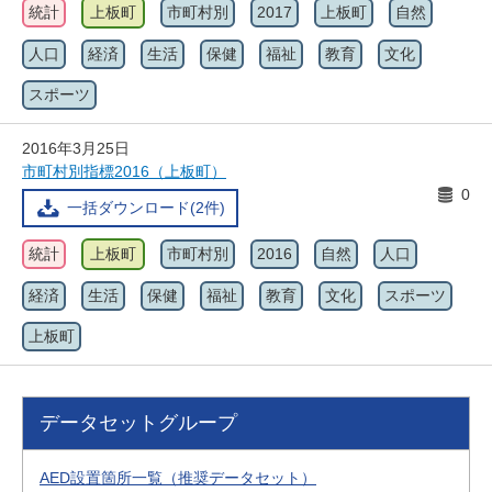
統計
上板町
市町村別
2017
上板町
自然
人口
経済
生活
保健
福祉
教育
文化
スポーツ
2016年3月25日
市町村別指標2016（上板町）
0
一括ダウンロード(2件)
統計
上板町
市町村別
2016
自然
人口
経済
生活
保健
福祉
教育
文化
スポーツ
上板町
データセットグループ
AED設置箇所一覧（推奨データセット）