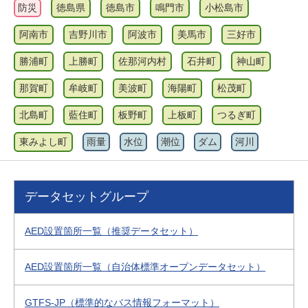
防災
徳島県
徳島市
鳴門市
小松島市
阿南市
吉野川市
阿波市
美馬市
三好市
勝浦町
上勝町
佐那河内村
石井町
神山町
那賀町
牟岐町
美波町
海陽町
松茂町
北島町
藍住町
板野町
上板町
つるぎ町
東みよし町
雨量
水位
潮位
ダム
河川
データセットグループ
AED設置箇所一覧（推奨データセット）
AED設置箇所一覧（自治体標準オープンデータセット）
GTFS-JP（標準的なバス情報フォーマット）