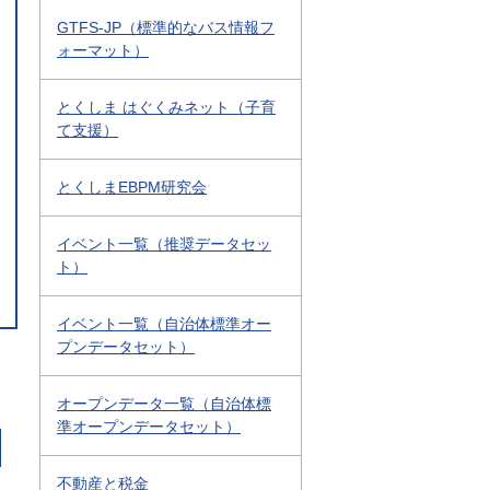
GTFS-JP（標準的なバス情報フ
ォーマット）
とくしま はぐくみネット（子育
て支援）
とくしまEBPM研究会
イベント一覧（推奨データセッ
ト）
イベント一覧（自治体標準オー
プンデータセット）
オープンデータ一覧（自治体標
準オープンデータセット）
不動産と税金