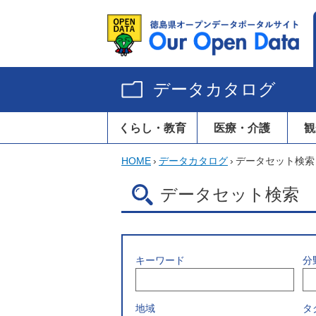
データカタログ
くらし・教育
医療・介護
観
HOME
›
データカタログ
›
データセット検索
データセット検索
キーワード
分
地域
タ