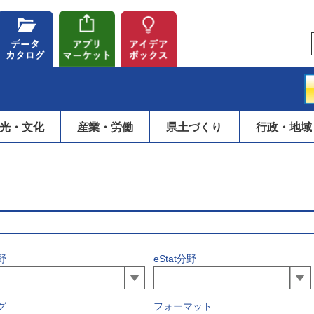
光・文化
産業・労働
県土づくり
行政・地域
野
eStat分野
グ
フォーマット