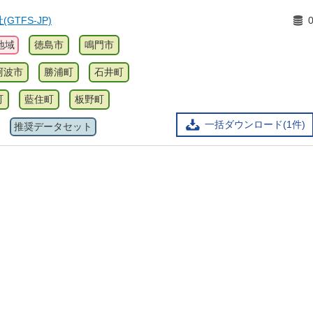
TFS-JP)
地域
徳島市
鳴門市
阿波市
勝浦町
石井町
町
藍住町
板野町
一括ダウンロード(1件)
推奨データセット