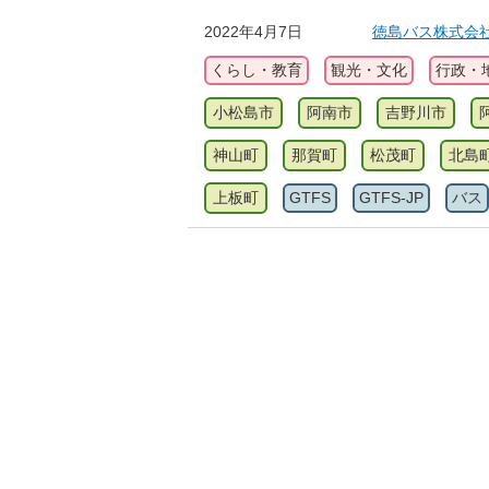
2022年4月7日
徳島バス株式会社(G
くらし・教育
観光・文化
行政・
小松島市
阿南市
吉野川市
神山町
那賀町
松茂町
北島
上板町
GTFS
GTFS-JP
バス