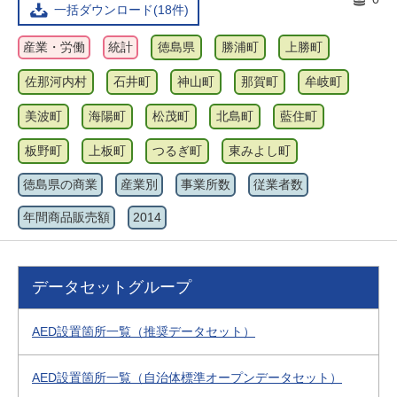
一括ダウンロード(18件)
産業・労働
統計
徳島県
勝浦町
上勝町
佐那河内村
石井町
神山町
那賀町
牟岐町
美波町
海陽町
松茂町
北島町
藍住町
板野町
上板町
つるぎ町
東みよし町
徳島県の商業
産業別
事業所数
従業者数
年間商品販売額
2014
データセットグループ
AED設置箇所一覧（推奨データセット）
AED設置箇所一覧（自治体標準オープンデータセット）