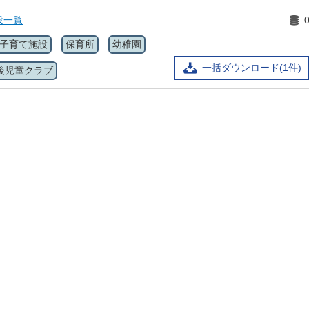
設一覧
子育て施設
保育所
幼稚園
一括ダウンロード(1件)
後児童クラブ