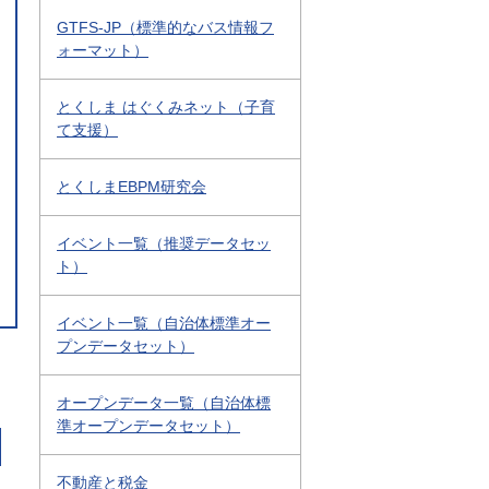
GTFS-JP（標準的なバス情報フ
ォーマット）
とくしま はぐくみネット（子育
て支援）
とくしまEBPM研究会
イベント一覧（推奨データセッ
ト）
イベント一覧（自治体標準オー
プンデータセット）
オープンデータ一覧（自治体標
準オープンデータセット）
不動産と税金