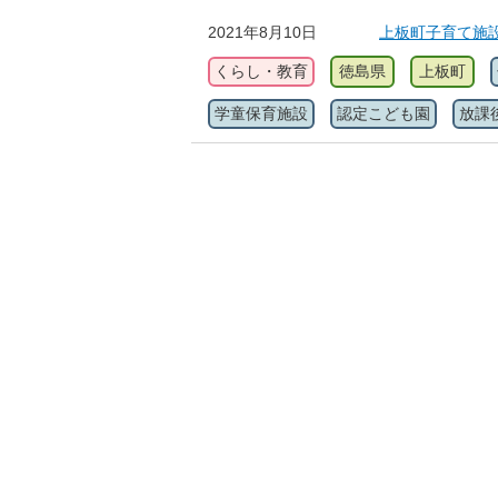
2021年8月10日
上板町子育て施
くらし・教育
徳島県
上板町
学童保育施設
認定こども園
放課