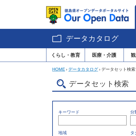
データカタログ
くらし・教育
医療・介護
観
HOME
›
データカタログ
›
データセット検索
データセット検索
キーワード
分
地域
タ