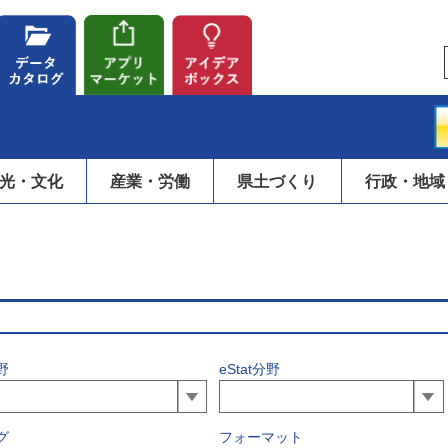
光・文化
産業・労働
県土づくり
行政・地域
野
eStat分野
グ
フォーマット