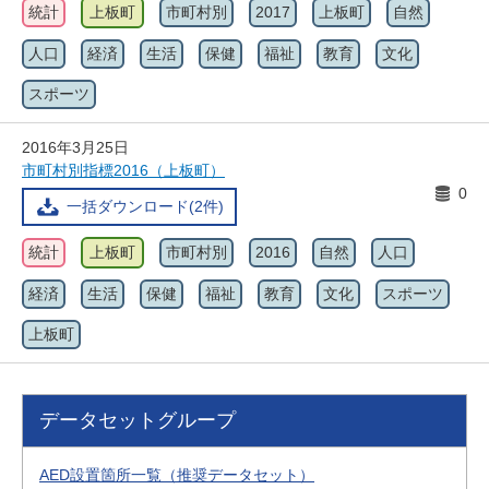
統計
上板町
市町村別
2017
上板町
自然
人口
経済
生活
保健
福祉
教育
文化
スポーツ
2016年3月25日
市町村別指標2016（上板町）
0
一括ダウンロード(2件)
統計
上板町
市町村別
2016
自然
人口
経済
生活
保健
福祉
教育
文化
スポーツ
上板町
データセットグループ
AED設置箇所一覧（推奨データセット）