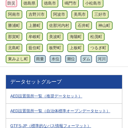
防災
徳島県
徳島市
鳴門市
小松島市
阿南市
吉野川市
阿波市
美馬市
三好市
勝浦町
上勝町
佐那河内村
石井町
神山町
那賀町
牟岐町
美波町
海陽町
松茂町
北島町
藍住町
板野町
上板町
つるぎ町
東みよし町
雨量
水位
潮位
ダム
河川
データセットグループ
AED設置箇所一覧（推奨データセット）
AED設置箇所一覧（自治体標準オープンデータセット）
GTFS-JP（標準的なバス情報フォーマット）