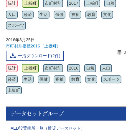
統計
上板町
市町村別
2017
上板町
自然
人口
経済
生活
保健
福祉
教育
文化
スポーツ
2016年3月25日
市町村別指標2016（上板町）
0
一括ダウンロード(2件)
統計
上板町
市町村別
2016
自然
人口
経済
生活
保健
福祉
教育
文化
スポーツ
上板町
データセットグループ
AED設置箇所一覧（推奨データセット）