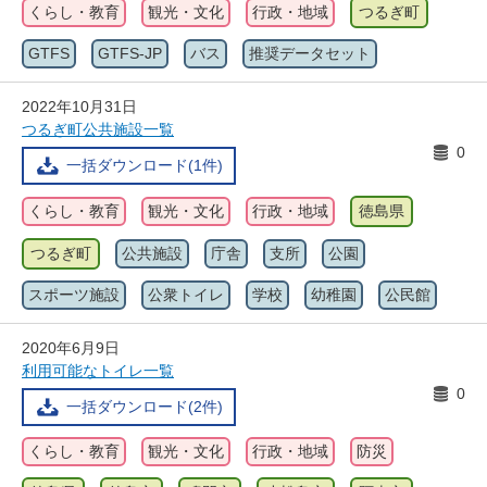
くらし・教育
観光・文化
行政・地域
つるぎ町
GTFS
GTFS-JP
バス
推奨データセット
2022年10月31日
つるぎ町公共施設一覧
0
一括ダウンロード(1件)
くらし・教育
観光・文化
行政・地域
徳島県
つるぎ町
公共施設
庁舎
支所
公園
スポーツ施設
公衆トイレ
学校
幼稚園
公民館
2020年6月9日
利用可能なトイレ一覧
0
一括ダウンロード(2件)
くらし・教育
観光・文化
行政・地域
防災