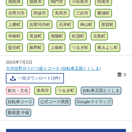
徳島県
徳島市
鳴門市
小松島市
阿南市
吉野川市
阿波市
美馬市
三好市
勝浦町
上勝町
佐那河内村
石井町
神山町
那賀町
牟岐町
美波町
海陽町
松茂町
北島町
藍住町
板野町
上板町
つるぎ町
東みよし町
2015年7月2日
大河吉野川うだつ巡りコース (自転車王国とくしま)
0
一括ダウンロード(3件)
観光・文化
美馬市
つるぎ町
自転車王国とくしま
自転車コース
公式コース県西
Googleマイマップ
難易度:中級