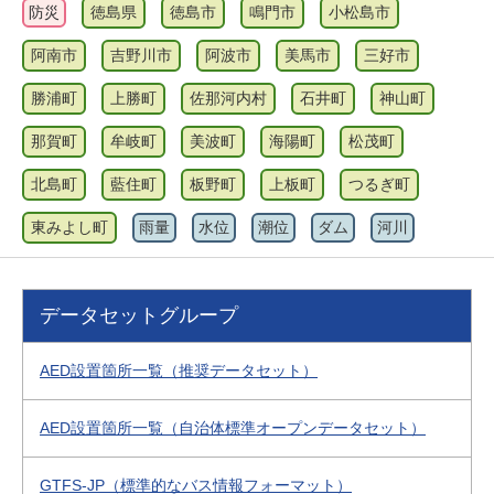
防災
徳島県
徳島市
鳴門市
小松島市
阿南市
吉野川市
阿波市
美馬市
三好市
勝浦町
上勝町
佐那河内村
石井町
神山町
那賀町
牟岐町
美波町
海陽町
松茂町
北島町
藍住町
板野町
上板町
つるぎ町
東みよし町
雨量
水位
潮位
ダム
河川
データセットグループ
AED設置箇所一覧（推奨データセット）
AED設置箇所一覧（自治体標準オープンデータセット）
GTFS-JP（標準的なバス情報フォーマット）