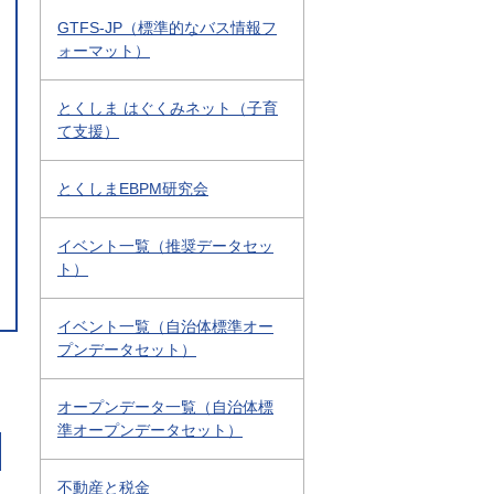
GTFS-JP（標準的なバス情報フ
ォーマット）
とくしま はぐくみネット（子育
て支援）
とくしまEBPM研究会
イベント一覧（推奨データセッ
ト）
イベント一覧（自治体標準オー
プンデータセット）
オープンデータ一覧（自治体標
準オープンデータセット）
不動産と税金