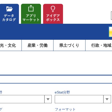
光・文化
産業・労働
県土づくり
行政・地域
野
eStat分野
グ
フォーマット