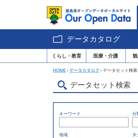
データカタログ
くらし・教育
医療・介護
観
HOME
›
データカタログ
›
データセット検索
データセット検索
キーワード
分
地域
タ