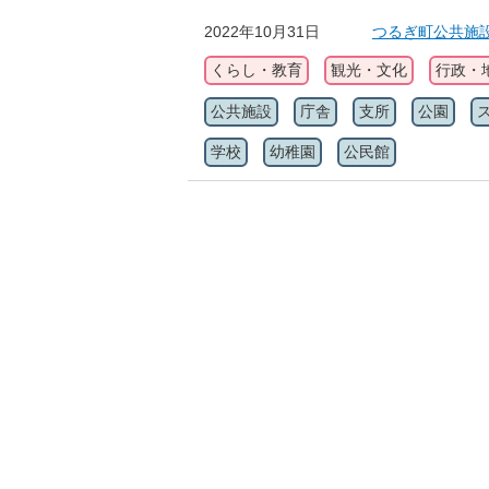
2022年10月31日
つるぎ町公共施
くらし・教育
観光・文化
行政・
公共施設
庁舎
支所
公園
学校
幼稚園
公民館