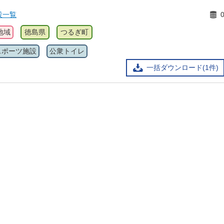
設一覧
地域
徳島県
つるぎ町
スポーツ施設
公衆トイレ
一括ダウンロード(1件)