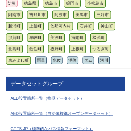
防災
徳島県
徳島市
鳴門市
小松島市
阿南市
吉野川市
阿波市
美馬市
三好市
勝浦町
上勝町
佐那河内村
石井町
神山町
那賀町
牟岐町
美波町
海陽町
松茂町
北島町
藍住町
板野町
上板町
つるぎ町
東みよし町
雨量
水位
潮位
ダム
河川
データセットグループ
AED設置箇所一覧（推奨データセット）
AED設置箇所一覧（自治体標準オープンデータセット）
GTFS-JP（標準的なバス情報フォーマット）