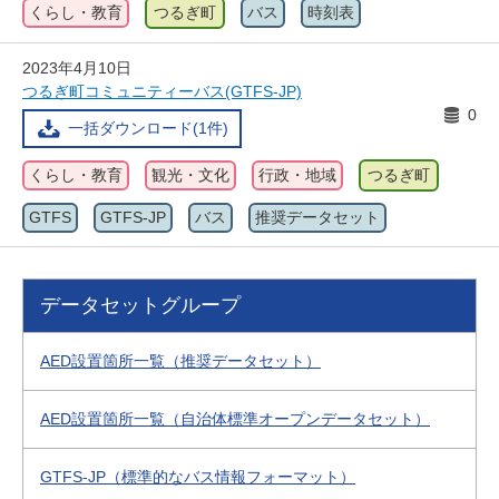
くらし・教育
つるぎ町
バス
時刻表
2023年4月10日
つるぎ町コミュニティーバス(GTFS-JP)
0
一括ダウンロード(1件)
くらし・教育
観光・文化
行政・地域
つるぎ町
GTFS
GTFS-JP
バス
推奨データセット
データセットグループ
AED設置箇所一覧（推奨データセット）
AED設置箇所一覧（自治体標準オープンデータセット）
GTFS-JP（標準的なバス情報フォーマット）