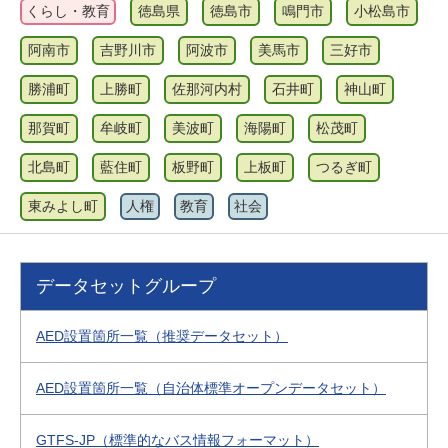
くらし・教育
徳島県
徳島市
鳴門市
小松島市
阿南市
吉野川市
阿波市
美馬市
三好市
勝浦町
上勝町
佐那河内村
石井町
神山町
那賀町
牟岐町
美波町
海陽町
松茂町
北島町
藍住町
板野町
上板町
つるぎ町
東みよし町
人権
教育
社会
データセットグループ
AED設置箇所一覧（推奨データセット）
AED設置箇所一覧（自治体標準オープンデータセット）
GTFS-JP（標準的なバス情報フォーマット）