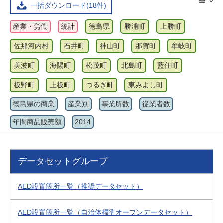
一括ダウンロード(18件)
産業・労働
統計
徳島県
勝浦町
上勝町
佐那河内村
石井町
神山町
那賀町
牟岐町
美波町
海陽町
松茂町
北島町
藍住町
板野町
上板町
つるぎ町
東みよし町
徳島県の商業
産業別
事業所数
従業者数
年間商品販売額
2014
データセットグループ
AED設置箇所一覧（推奨データセット）
AED設置箇所一覧（自治体標準オープンデータセット）