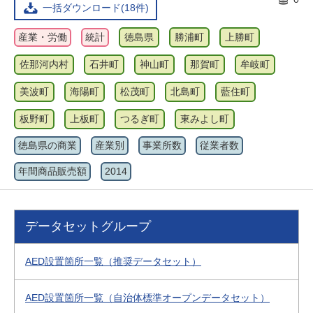
一括ダウンロード(18件)
産業・労働
統計
徳島県
勝浦町
上勝町
佐那河内村
石井町
神山町
那賀町
牟岐町
美波町
海陽町
松茂町
北島町
藍住町
板野町
上板町
つるぎ町
東みよし町
徳島県の商業
産業別
事業所数
従業者数
年間商品販売額
2014
データセットグループ
AED設置箇所一覧（推奨データセット）
AED設置箇所一覧（自治体標準オープンデータセット）