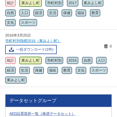
統計
東みよし町
市町村別
2017
東みよし町
自然
人口
経済
生活
保健
福祉
教育
文化
スポーツ
2016年3月25日
市町村別指標2016（東みよし町）
0
一括ダウンロード(2件)
統計
東みよし町
市町村別
2016
自然
人口
経済
生活
保健
福祉
教育
文化
スポーツ
東みよし町
データセットグループ
AED設置箇所一覧（推奨データセット）