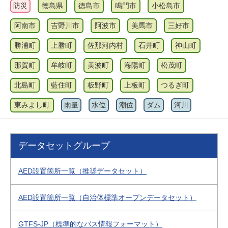
防災
徳島県
徳島市
鳴門市
小松島市
阿南市
吉野川市
阿波市
美馬市
三好市
勝浦町
上勝町
佐那河内村
石井町
神山町
那賀町
牟岐町
美波町
海陽町
松茂町
北島町
藍住町
板野町
上板町
つるぎ町
東みよし町
雨量
水位
潮位
ダム
河川
データセットグループ
AED設置箇所一覧（推奨データセット）
AED設置箇所一覧（自治体標準オープンデータセット）
GTFS-JP（標準的なバス情報フォーマット）