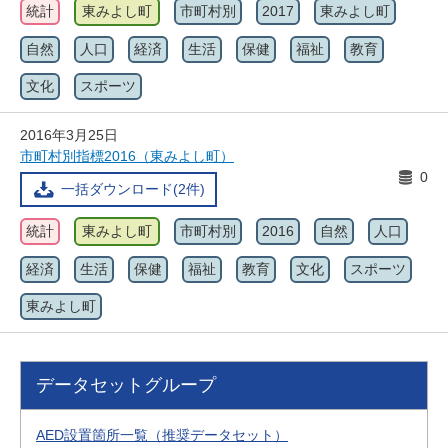
統計
東みよし町
市町村別
2017
東みよし町
自然
人口
経済
生活
保健
福祉
教育
文化
スポーツ
2016年3月25日
市町村別指標2016（東みよし町）
0
一括ダウンロード(2件)
統計
東みよし町
市町村別
2016
自然
人口
経済
生活
保健
福祉
教育
文化
スポーツ
東みよし町
データセットグループ
AED設置箇所一覧（推奨データセット）