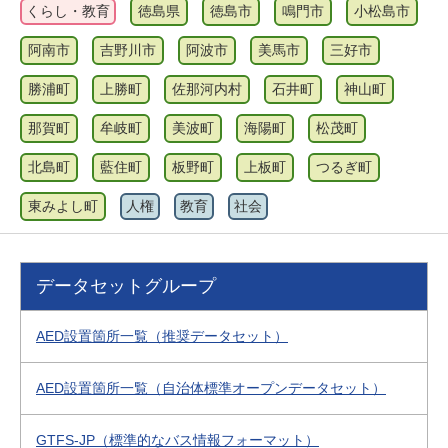
くらし・教育
徳島県
徳島市
鳴門市
小松島市
阿南市
吉野川市
阿波市
美馬市
三好市
勝浦町
上勝町
佐那河内村
石井町
神山町
那賀町
牟岐町
美波町
海陽町
松茂町
北島町
藍住町
板野町
上板町
つるぎ町
東みよし町
人権
教育
社会
データセットグループ
AED設置箇所一覧（推奨データセット）
AED設置箇所一覧（自治体標準オープンデータセット）
GTFS-JP（標準的なバス情報フォーマット）