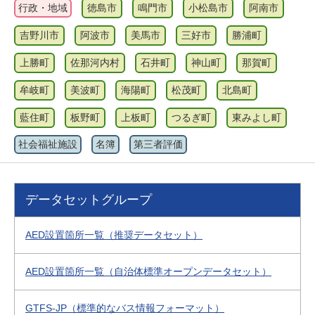
行政・地域
徳島市
鳴門市
小松島市
阿南市
吉野川市
阿波市
美馬市
三好市
勝浦町
上勝町
佐那河内村
石井町
神山町
那賀町
牟岐町
美波町
海陽町
松茂町
北島町
藍住町
板野町
上板町
つるぎ町
東みよし町
社会福祉施設
名簿
第三者評価
データセットグループ
AED設置箇所一覧（推奨データセット）
AED設置箇所一覧（自治体標準オープンデータセット）
GTFS-JP（標準的なバス情報フォーマット）