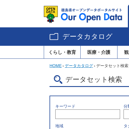
データカタログ
くらし・教育
医療・介護
観
HOME
›
データカタログ
›
データセット検索
データセット検索
キーワード
分
地域
タ