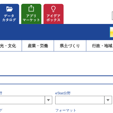
光・文化
産業・労働
県土づくり
行政・地域
野
eStat分野
グ
フォーマット