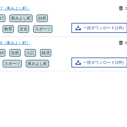
17（東みよし町）
17
東みよし町
自然
一括ダウンロード(1件)
教育
文化
スポーツ
16（東みよし町）
16
自然
人口
経済
一括ダウンロード(2件)
スポーツ
東みよし町