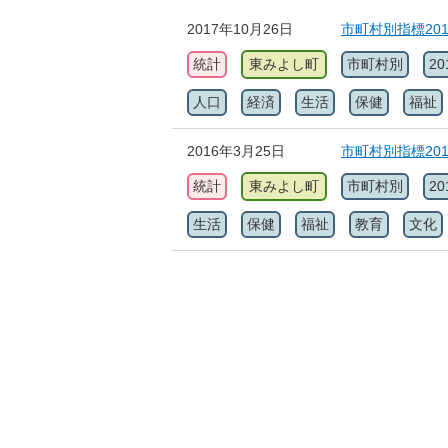
2017年10月26日
市町村別指標20
統計
東みよし町
市町村別
20
人口
経済
生活
保健
福祉
2016年3月25日
市町村別指標20
統計
東みよし町
市町村別
20
生活
保健
福祉
教育
文化