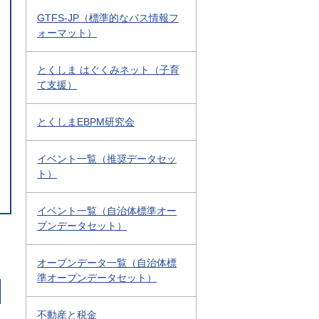
GTFS-JP（標準的なバス情報フ
ォーマット）
とくしま はぐくみネット（子育
て支援）
とくしまEBPM研究会
イベント一覧（推奨データセッ
ト）
イベント一覧（自治体標準オー
プンデータセット）
オープンデータ一覧（自治体標
準オープンデータセット）
不動産と税金