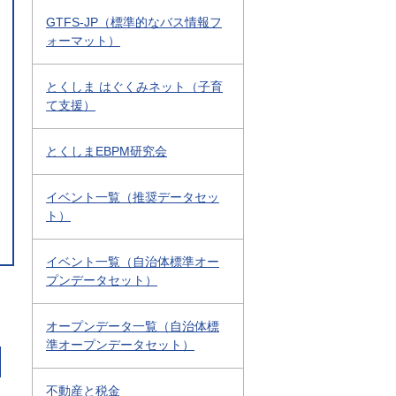
GTFS-JP（標準的なバス情報フ
ォーマット）
とくしま はぐくみネット（子育
て支援）
とくしまEBPM研究会
イベント一覧（推奨データセッ
ト）
イベント一覧（自治体標準オー
プンデータセット）
オープンデータ一覧（自治体標
準オープンデータセット）
不動産と税金