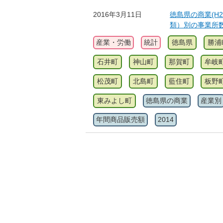
2016年3月11日
徳島県の商業(H2
類）別の事業所
産業・労働
統計
徳島県
勝浦
石井町
神山町
那賀町
牟岐
松茂町
北島町
藍住町
板野
東みよし町
徳島県の商業
産業別
年間商品販売額
2014