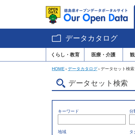
データカタログ
くらし・教育
医療・介護
観
HOME
›
データカタログ
›
データセット検索
データセット検索
キーワード
分
地域
タ