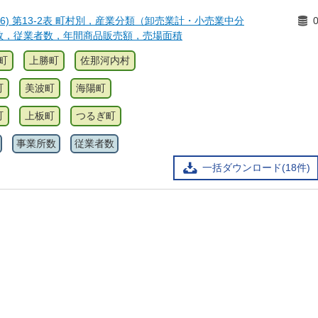
6) 第13-2表 町村別，産業分類（卸売業計・小売業中分
数，従業者数，年間商品販売額，売場面積
町
上勝町
佐那河内村
町
美波町
海陽町
町
上板町
つるぎ町
事業所数
従業者数
一括ダウンロード(18件)