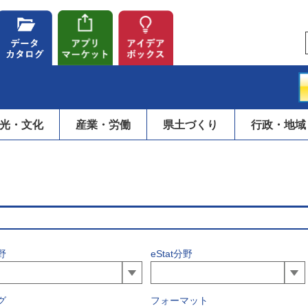
光・文化
産業・労働
県土づくり
行政・地域
野
eStat分野
グ
フォーマット