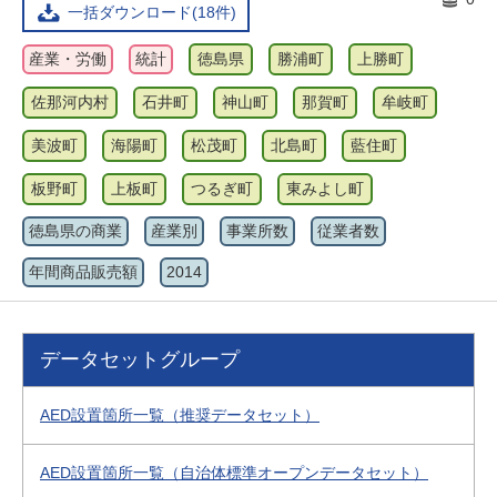
一括ダウンロード(18件)
産業・労働
統計
徳島県
勝浦町
上勝町
佐那河内村
石井町
神山町
那賀町
牟岐町
美波町
海陽町
松茂町
北島町
藍住町
板野町
上板町
つるぎ町
東みよし町
徳島県の商業
産業別
事業所数
従業者数
年間商品販売額
2014
データセットグループ
AED設置箇所一覧（推奨データセット）
AED設置箇所一覧（自治体標準オープンデータセット）