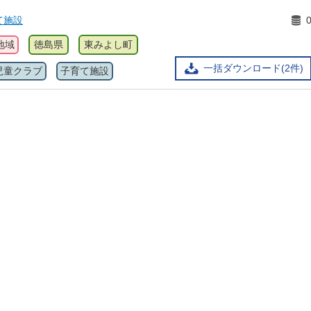
て施設
地域
徳島県
東みよし町
一括ダウンロード(2件)
児童クラブ
子育て施設