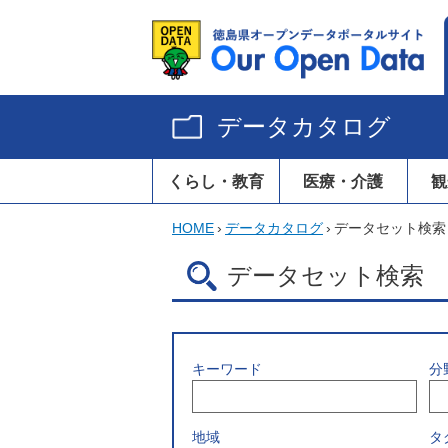
データカタログ
くらし・教育
医療・介護
観
HOME
›
データカタログ
›
データセット検索
データセット検索
キーワード
分
地域
タ