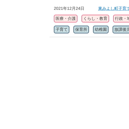
2021年12月24日
東みよし町子育
医療・介護
くらし・教育
行政・
子育て
保育所
幼稚園
放課後