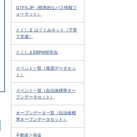
GTFS-JP（標準的なバス情報フ
ォーマット）
とくしま はぐくみネット（子育
て支援）
とくしまEBPM研究会
イベント一覧（推奨データセッ
ト）
イベント一覧（自治体標準オー
プンデータセット）
オープンデータ一覧（自治体標
準オープンデータセット）
不動産と税金