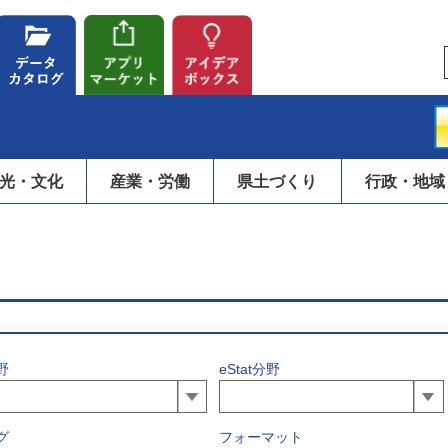
光・文化
産業・労働
県土づくり
行政・地域
野
eStat分野
グ
フォーマット