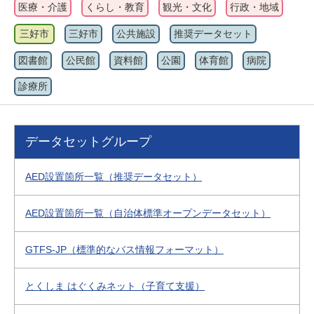
医療・介護
くらし・教育
観光・文化
行政・地域
三好市
三好市
公共施設
推奨データセット
図書館
公民館
資料館
公園
体育館
病院
診療所
データセットグループ
AED設置箇所一覧（推奨データセット）
AED設置箇所一覧（自治体標準オープンデータセット）
GTFS-JP（標準的なバス情報フォーマット）
とくしま はぐくみネット（子育て支援）