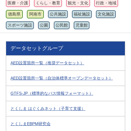
医療・介護
くらし・教育
観光・文化
行政・地域
徳島県
阿南市
公共施設
福祉施設
文化施設
スポーツ施設
公園
公民館
児童館
データセットグループ
AED設置箇所一覧（推奨データセット）
AED設置箇所一覧（自治体標準オープンデータセット）
GTFS-JP（標準的なバス情報フォーマット）
とくしま はぐくみネット（子育て支援）
とくしまEBPM研究会