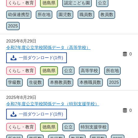
くらし・教育
徳島県
認定こども園
公立
幼保連携型
所在地
園児数
職員数
教員数
2025
2025年8月29日
令和7年度公立学校関係データ（高等学校）
0
一括ダウンロード(1件)
くらし・教育
徳島県
公立
高等学校
所在地
学級数
生徒数
本務教員数
本務職員数
2025
2025年8月29日
令和7年度公立学校関係データ（特別支援学校）
0
一括ダウンロード(1件)
くらし・教育
徳島県
公立
特別支援学校