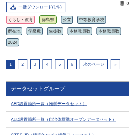
0
一括ダウンロード(1件)
くらし・教育
徳島県
公立
中等教育学校
所在地
学級数
生徒数
本務教員数
本務職員数
2024
1
2
3
4
5
6
次のページ
»
データセットグループ
AED設置箇所一覧（推奨データセット）
AED設置箇所一覧（自治体標準オープンデータセット）