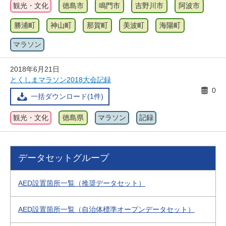
観光・文化
徳島市
鳴門市
吉野川市
阿波市
勝浦町
神山町
那賀町
美波町
海陽町
マラソン
2018年6月21日
とくしまマラソン2018大会記録
0
一括ダウンロード(1件)
観光・文化
徳島県
マラソン
記録
データセットグループ
AED設置箇所一覧（推奨データセット）
AED設置箇所一覧（自治体標準オープンデータセット）