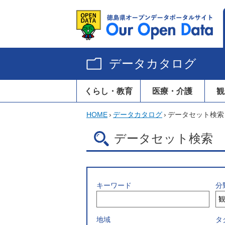
データカタログ
くらし・教育
医療・介護
観
HOME
›
データカタログ
›
データセット検索
データセット検索
キーワード
分
地域
タ