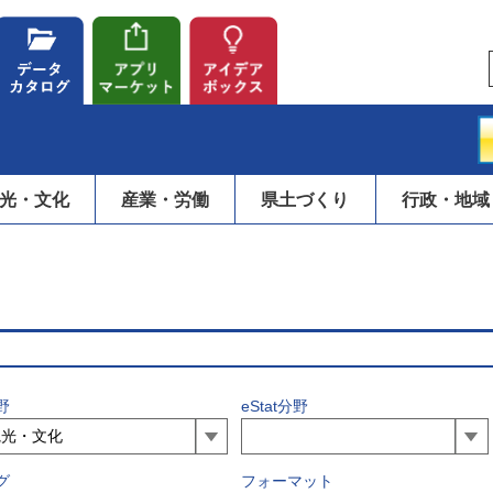
光・文化
産業・労働
県土づくり
行政・地域
野
eStat分野
グ
フォーマット