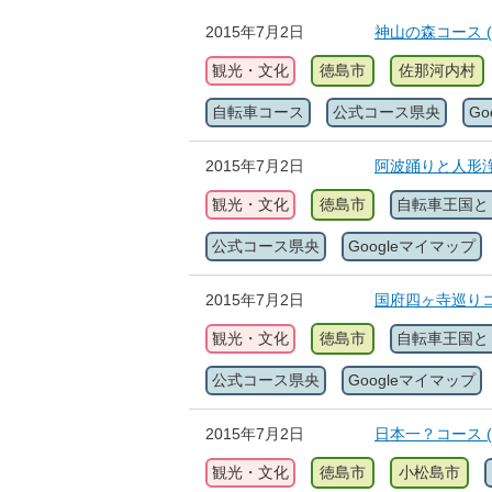
2015年7月2日
神山の森コース 
観光・文化
徳島市
佐那河内村
自転車コース
公式コース県央
G
2015年7月2日
阿波踊りと人形浄
観光・文化
徳島市
自転車王国と
公式コース県央
Googleマイマップ
2015年7月2日
国府四ヶ寺巡りコ
観光・文化
徳島市
自転車王国と
公式コース県央
Googleマイマップ
2015年7月2日
日本一？コース 
観光・文化
徳島市
小松島市