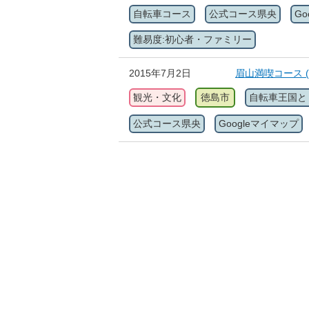
自転車コース
公式コース県央
G
難易度:初心者・ファミリー
2015年7月2日
眉山満喫コース 
観光・文化
徳島市
自転車王国と
公式コース県央
Googleマイマップ