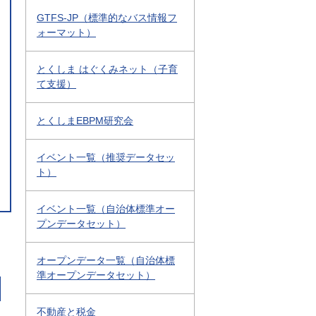
GTFS-JP（標準的なバス情報フ
ォーマット）
とくしま はぐくみネット（子育
て支援）
とくしまEBPM研究会
イベント一覧（推奨データセッ
ト）
イベント一覧（自治体標準オー
プンデータセット）
オープンデータ一覧（自治体標
準オープンデータセット）
不動産と税金