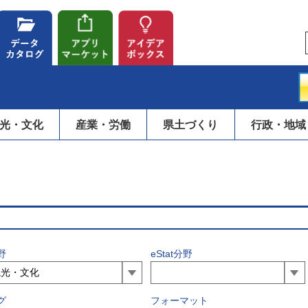
光・文化
産業・労働
県土づくり
行政・地域
野
eStat分野
グ
フォーマット