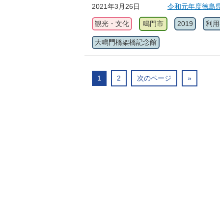
2021年3月26日
令和元年度徳島
観光・文化
鳴門市
2019
利用
大鳴門橋架橋記念館
1
2
次のページ
»