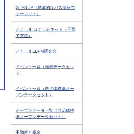
GTFS-JP（標準的なバス情報フ
ォーマット）
とくしま はぐくみネット（子育
て支援）
とくしまEBPM研究会
イベント一覧（推奨データセッ
ト）
イベント一覧（自治体標準オー
プンデータセット）
オープンデータ一覧（自治体標
準オープンデータセット）
不動産と税金