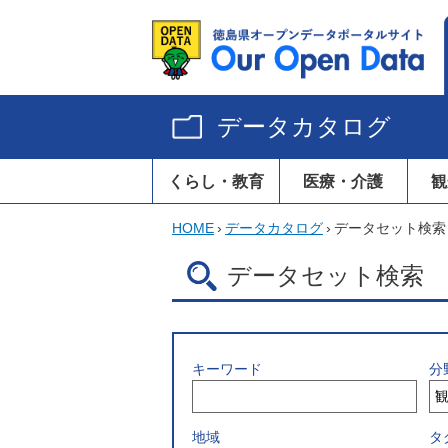
データカタログ
くらし・教育
医療・介護
観
HOME
›
データカタログ
›
データセット検索
データセット検索
キーワード
分
地域
タ