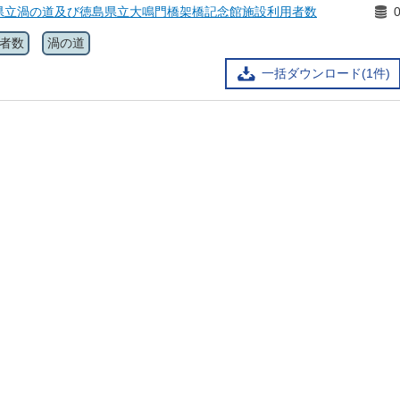
県立渦の道及び徳島県立大鳴門橋架橋記念館施設利用者数
者数
渦の道
一括ダウンロード(1件)