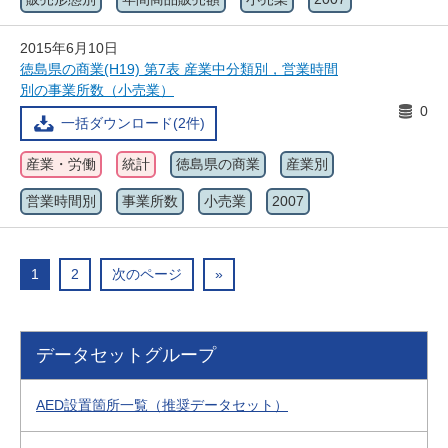
2015年6月10日
徳島県の商業(H19) 第7表 産業中分類別，営業時間
別の事業所数（小売業）
0
一括ダウンロード(2件)
産業・労働
統計
徳島県の商業
産業別
営業時間別
事業所数
小売業
2007
1
2
次のページ
»
データセットグループ
AED設置箇所一覧（推奨データセット）