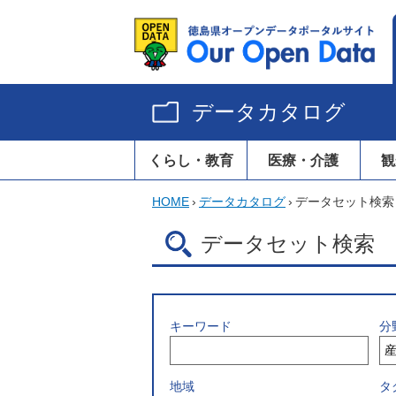
データカタログ
くらし・教育
医療・介護
観
HOME
›
データカタログ
›
データセット検索
データセット検索
キーワード
分
地域
タ