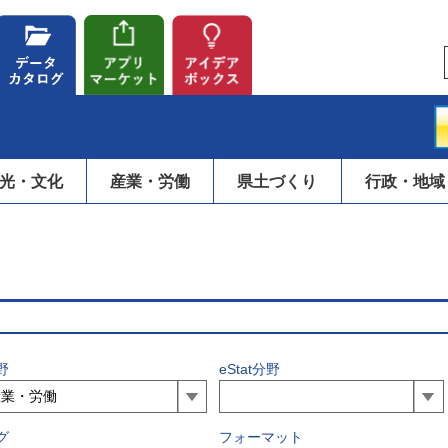
光・文化
産業・労働
県土づくり
行政・地域
野
eStat分野
グ
フォーマット