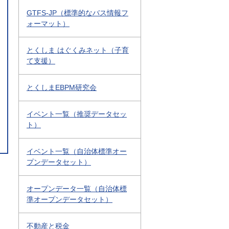
GTFS-JP（標準的なバス情報フ
ォーマット）
とくしま はぐくみネット（子育
て支援）
とくしまEBPM研究会
イベント一覧（推奨データセッ
ト）
イベント一覧（自治体標準オー
プンデータセット）
オープンデータ一覧（自治体標
準オープンデータセット）
不動産と税金