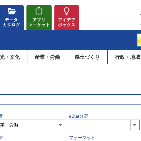
光・文化
産業・労働
県土づくり
行政・地域
野
eStat分野
グ
フォーマット