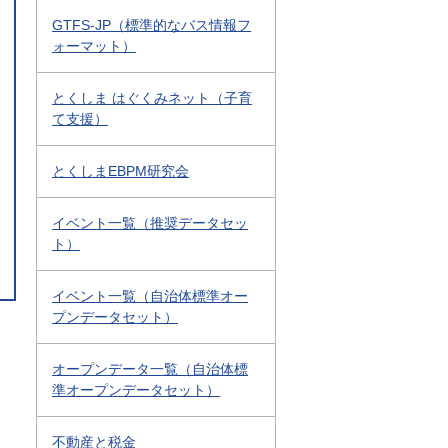
GTFS-JP（標準的なバス情報フ
ォーマット）
とくしま はぐくみネット（子育
て支援）
とくしまEBPM研究会
イベント一覧（推奨データセッ
ト）
イベント一覧（自治体標準オー
プンデータセット）
オープンデータ一覧（自治体標
準オープンデータセット）
不動産と税金