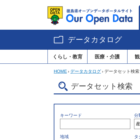
データカタログ
くらし・教育
医療・介護
観
HOME
›
データカタログ
›
データセット検索
データセット検索
キーワード
分
地域
タ