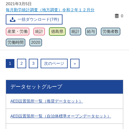
2021年3月5日
毎月勤労統計調査（地方調査）令和２年１２月分
0
一括ダウンロード(7件)
産業・労働
統計
徳島県
統計
給与
労働者数
労働時間
2020
1
2
3
次のページ
»
データセットグループ
AED設置箇所一覧（推奨データセット）
AED設置箇所一覧（自治体標準オープンデータセット）