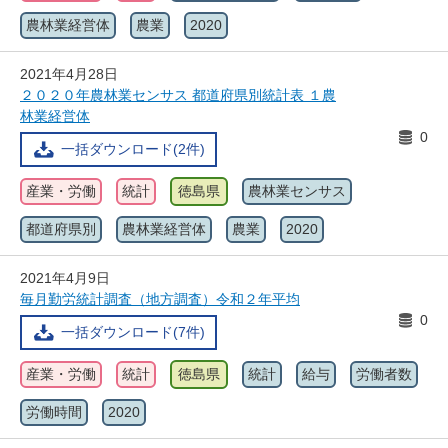
農林業経営体
農業
2020
2021年4月28日
２０２０年農林業センサス 都道府県別統計表 １農
林業経営体
0
一括ダウンロード(2件)
産業・労働
統計
徳島県
農林業センサス
都道府県別
農林業経営体
農業
2020
2021年4月9日
毎月勤労統計調査（地方調査）令和２年平均
0
一括ダウンロード(7件)
産業・労働
統計
徳島県
統計
給与
労働者数
労働時間
2020