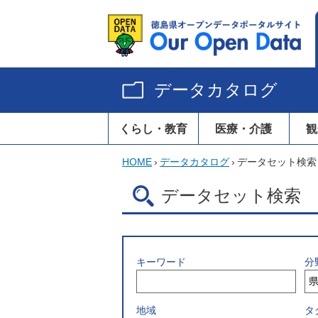
データカタログ
くらし・教育
医療・介護
観
HOME
›
データカタログ
›
データセット検索
データセット検索
キーワード
分
地域
タ