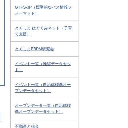
GTFS-JP（標準的なバス情報フ
ォーマット）
とくしま はぐくみネット（子育
て支援）
とくしまEBPM研究会
イベント一覧（推奨データセッ
ト）
イベント一覧（自治体標準オー
プンデータセット）
オープンデータ一覧（自治体標
準オープンデータセット）
不動産と税金