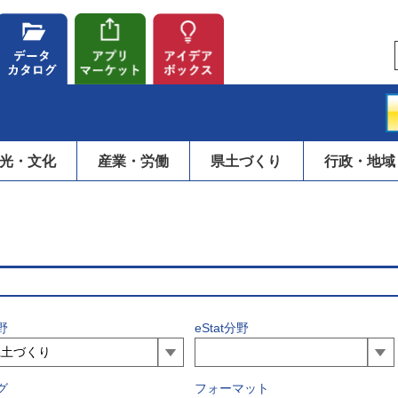
光・文化
産業・労働
県土づくり
行政・地域
野
eStat分野
グ
フォーマット